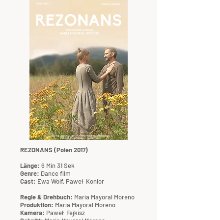
REZONANS (Polen 2017)
Länge:
6 Min 31 Sek
Genre:
Dance film
Cast:
Ewa Wolf,
Paweł Konior
Regie & Drehbuch:
María Mayoral Moreno
Produktion:
María Mayoral Moreno
Kamera:
Paweł Fejkisz