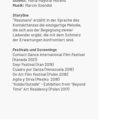
Schnitt:
María Mayoral Moreno
Musik:
Marcin Szendoł
Storyline
Rezonans" erzählt in der Sprache des
"
Kontakttanzes die einzigartige Melodie,
die sich aus der Begegnung zweier
Liebender ergibt, die mit dem Schmerz
der Erwartungen konfrontiert sind.
Festivals und Screenings
Contact Dance International Film Festival
(Kanada 2021)
Seyr Festival (Iran 2019)
Cuadro por Danza (Venezuela 2018)
On Art Film Festival (Polen 2018)
Agite y Sirva (Mexiko 2018)
"Inside/Outside" - Exhibition from "Beyond
Time" Art Residency (Polen 2017)